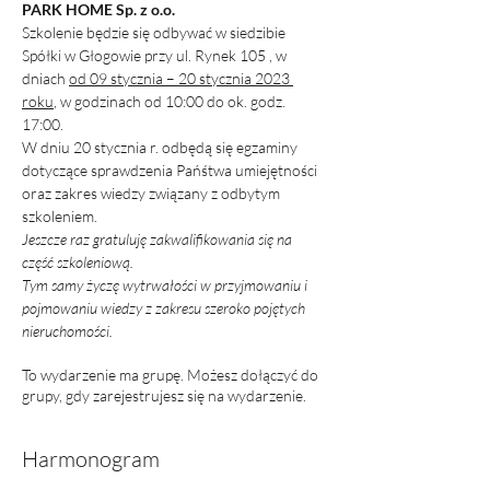
PARK HOME Sp. z o.o.
Szkolenie będzie się odbywać w siedzibie 
Spółki w Głogowie przy ul. Rynek 105 , w 
dniach 
od 09 stycznia – 20 stycznia 2023 
roku
, w godzinach od 10:00 do ok. godz. 
17:00.
W dniu 20 stycznia r. odbędą się egzaminy 
dotyczące sprawdzenia Pańśtwa umiejętności 
oraz zakres wiedzy związany z odbytym 
szkoleniem.
Jeszcze raz gratuluję zakwalifikowania się na 
część szkoleniową.
Tym samy życzę wytrwałości w przyjmowaniu i 
pojmowaniu wiedzy z zakresu szeroko pojętych 
nieruchomości.
To wydarzenie ma grupę. Możesz dołączyć do
grupy, gdy zarejestrujesz się na wydarzenie.
Harmonogram