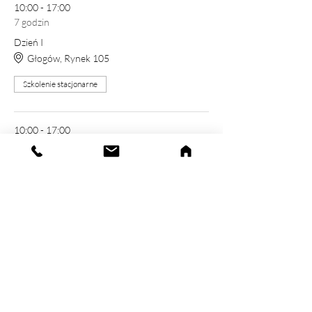
10:00 - 17:00
7 godzin
Dzień I
Głogów, Rynek 105
Szkolenie stacjonarne
10:00 - 17:00
7 godzin
Dzień II
Głogów, Rynek 105
Szkolenie stacjonarne
Zobacz wszystkie
Jeszcze 8 dostępnych elementów