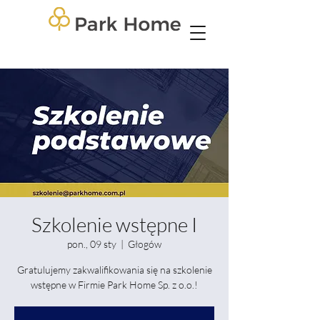
Szkolenie wstępne I
pon., 09 sty
  |  
Głogów
Gratulujemy zakwalifikowania się na szkolenie
wstępne w Firmie Park Home Sp. z o.o.!